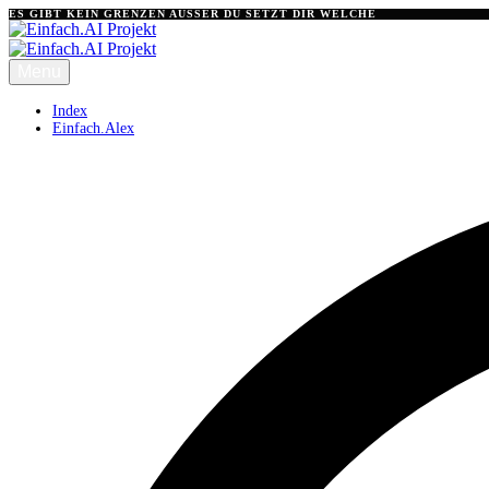
Skip
Skip
ES GIBT KEIN GRENZEN AUSSER DU SETZT DIR WELCHE
links
to
primary
Menu
navigation
Skip
Index
to
Einfach.Alex
content