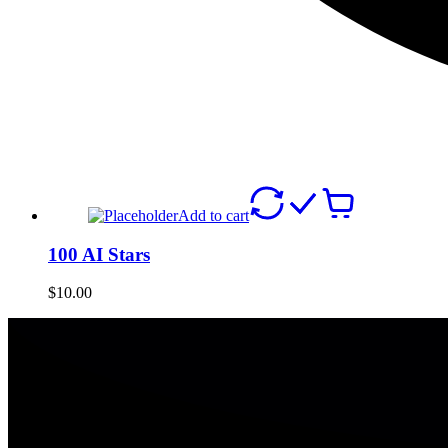
Sign in
Join Hub
Add to cart
100 AI Stars
$
10.00